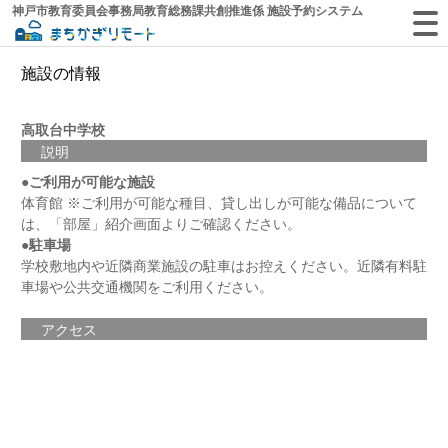
神戸市教育委員会事務局教育総務課共創推進係 施設予約システム
施設の情報
高取台中学校
説明
●ご利用が可能な施設
体育館 ※ご利用が可能な種目、貸し出しが可能な備品について
は、「部屋」紹介画面よりご確認ください。
●駐車場
学校敷地内や近隣商業施設の駐車はお控えください。近隣有料駐
車場や公共交通機関をご利用ください。
アクセス