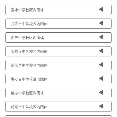
垂水中学校区内団体
井吹台中学校区内団体
向洋中学校区内団体
雲雀丘中学校区内団体
東落合中学校区内団体
竜が台中学校区内団体
櫨谷中学校区内団体
鈴蘭台中学校区内団体