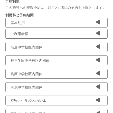
予約制限
この施設への複数予約は、月ごとに5回の予約を上限とします。
利用料と予約期間
基本利用
ご利用者様
高倉中学校区内団体
神戸生田中学校区内団体
兵庫中学校区内団体
有馬中学校区内団体
有野北中学校区内団体