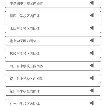
本多聞中学校区内団体
鷹匠中学校区内団体
太田中学校区内団体
港島学園区内団体
広陵中学校区内団体
白川台中学校区内団体
伊川谷中学校区内団体
福田中学校区内団体
住吉中学校区内団体