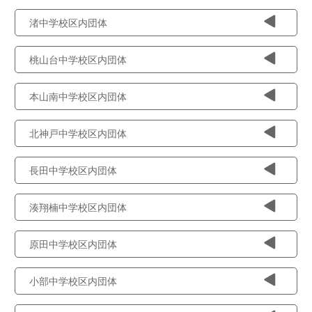
渚中学校区内団体
桃山台中学校区内団体
本山南中学校区内団体
北神戸中学校区内団体
長田中学校区内団体
湊翔楠中学校区内団体
原田中学校区内団体
小部中学校区内団体