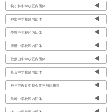
駒ヶ林中学校区内団体
神出中学校区内団体
夢野中学校区内団体
唐櫃中学校区内団体
歌敷山中学校区内団体
葺合中学校区内団体
神戸市教育委員会事務局総務課
魚崎中学校区内団体