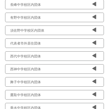
長峰中学校区内団体
有野中学校区内団体
須佐野中学校区内団体
代表者市外居住団体
西代中学校区内団体
西神中学校区内団体
舞子中学校区内団体
鷹取中学校区内団体
垂水中学校区内団体