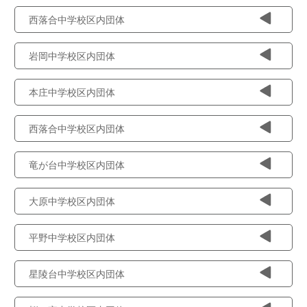
西落合中学校区内団体
岩岡中学校区内団体
本庄中学校区内団体
西落合中学校区内団体
竜が台中学校区内団体
大原中学校区内団体
平野中学校区内団体
星陵台中学校区内団体