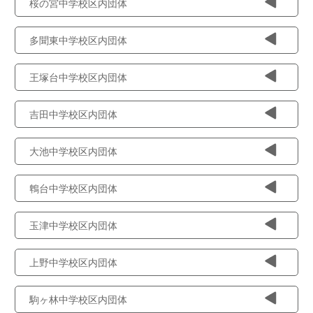
桜の宮中学校区内団体
多聞東中学校区内団体
王塚台中学校区内団体
吉田中学校区内団体
大池中学校区内団体
鵯台中学校区内団体
玉津中学校区内団体
上野中学校区内団体
駒ヶ林中学校区内団体