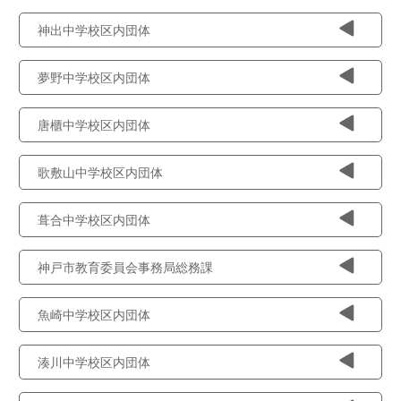
神出中学校区内団体
夢野中学校区内団体
唐櫃中学校区内団体
歌敷山中学校区内団体
葺合中学校区内団体
神戸市教育委員会事務局総務課
魚崎中学校区内団体
湊川中学校区内団体