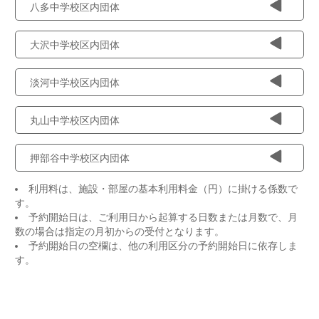
八多中学校区内団体
大沢中学校区内団体
淡河中学校区内団体
丸山中学校区内団体
押部谷中学校区内団体
利用料は、施設・部屋の基本利用料金（円）に掛ける係数で
す。
予約開始日は、ご利用日から起算する日数または月数で、月
数の場合は指定の月初からの受付となります。
予約開始日の空欄は、他の利用区分の予約開始日に依存しま
す。