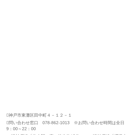
神戸市東灘区田中町４－１２－１
問い合わせ窓口 078-862-1013 ※お問い合わせ時間は全日
9：00～22：00