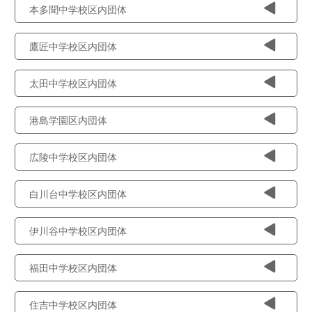
本多聞中学校区内団体
鷹匠中学校区内団体
太田中学校区内団体
港島学園区内団体
広陵中学校区内団体
白川台中学校区内団体
伊川谷中学校区内団体
福田中学校区内団体
住吉中学校区内団体