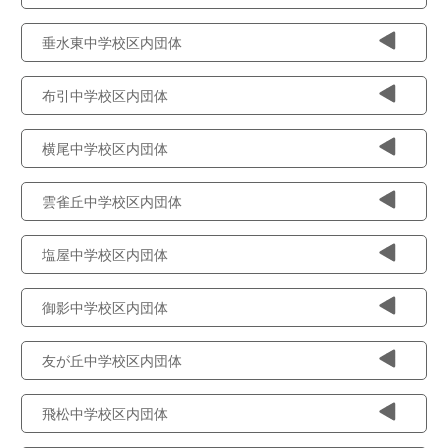
垂水東中学校区内団体
布引中学校区内団体
横尾中学校区内団体
雲雀丘中学校区内団体
塩屋中学校区内団体
御影中学校区内団体
友が丘中学校区内団体
飛松中学校区内団体