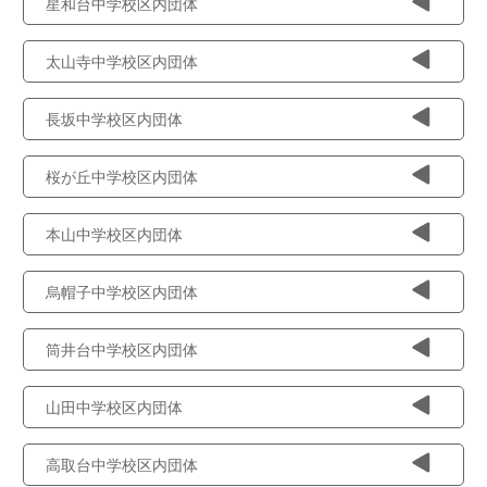
星和台中学校区内団体
太山寺中学校区内団体
長坂中学校区内団体
桜が丘中学校区内団体
本山中学校区内団体
烏帽子中学校区内団体
筒井台中学校区内団体
山田中学校区内団体
高取台中学校区内団体