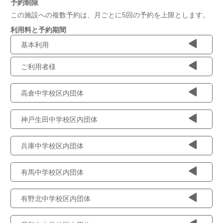
予約制限
この施設への複数予約は、月ごとに5回の予約を上限とします。
利用料と予約期間
基本利用
ご利用者様
高倉中学校区内団体
神戸生田中学校区内団体
兵庫中学校区内団体
有馬中学校区内団体
有野北中学校区内団体