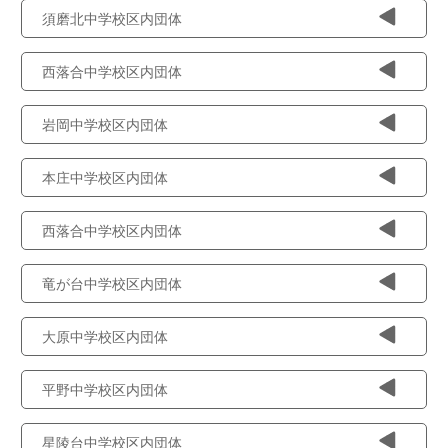
須磨北中学校区内団体
西落合中学校区内団体
岩岡中学校区内団体
本庄中学校区内団体
西落合中学校区内団体
竜が台中学校区内団体
大原中学校区内団体
平野中学校区内団体
星陵台中学校区内団体