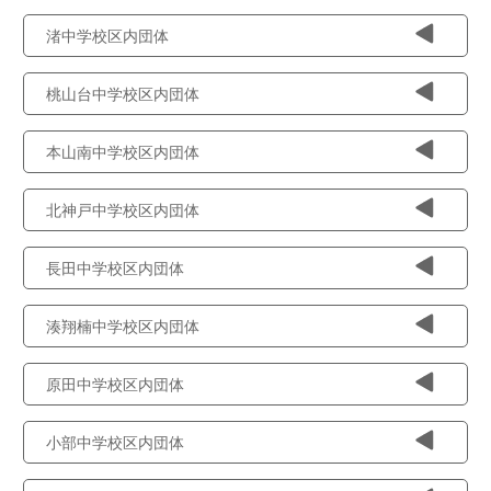
渚中学校区内団体
桃山台中学校区内団体
本山南中学校区内団体
北神戸中学校区内団体
長田中学校区内団体
湊翔楠中学校区内団体
原田中学校区内団体
小部中学校区内団体