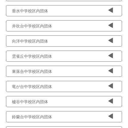
垂水中学校区内団体
井吹台中学校区内団体
向洋中学校区内団体
雲雀丘中学校区内団体
東落合中学校区内団体
竜が台中学校区内団体
櫨谷中学校区内団体
鈴蘭台中学校区内団体