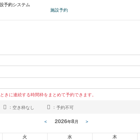
施設予約システム
施設予約
ときに連続する時間枠をまとめて予約できます。
：
：
空き枠なし
予約不可
2026
8
<
>
年
月
火
水
木