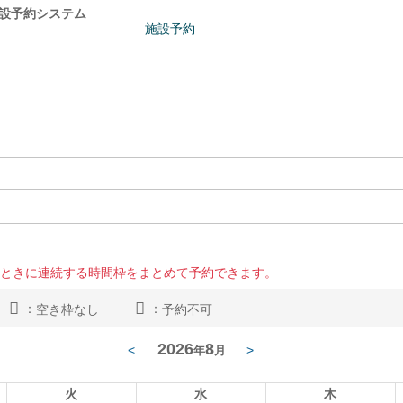
施設予約システム
施設予約
ときに連続する時間枠をまとめて予約できます。
：
：
空き枠なし
予約不可
2026
8
<
>
年
月
火
水
木