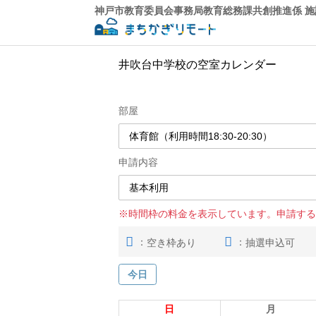
神戸市教育委員会事務局教育総務課共創推進係 
井吹台中学校の空室カレンダー
部屋
申請内容
※時間枠の料金を表示しています。申請する
：
：
空き枠あり
抽選申込可
今日
日
月